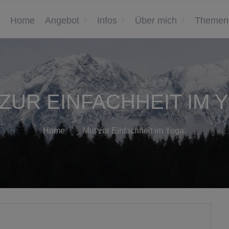
Home
Angebot
Infos
Über mich
Themen
ZUR EINFACHHEIT IM 
Home
Mut zur Einfachheit im Yoga.