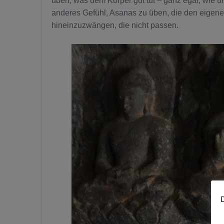
üben, was dem Körper gut tut – ganz egal, wie u
anderes Gefühl, Asanas zu üben, die den eigenen
hineinzuzwängen, die nicht passen.
D