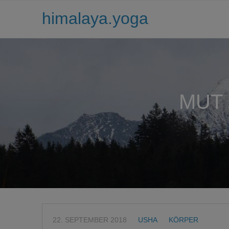
himalaya.yoga
MUT 
22. SEPTEMBER 2018
USHA
KÖRPER