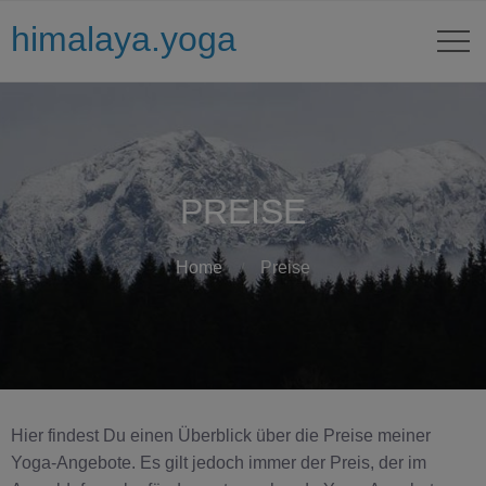
himalaya.yoga
PREISE
Home
Preise
Hier findest Du einen Überblick über die Preise meiner
Yoga-Angebote. Es gilt jedoch immer der Preis, der im