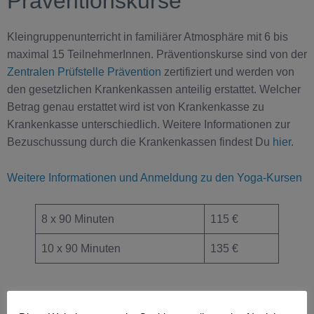
Präventionskurse
Kleingruppenunterricht in familiärer Atmosphäre mit 6 bis
maximal 15 TeilnehmerInnen. Präventionskurse sind von der
Zentralen Prüfstelle Prävention
zertifiziert und werden von
den gesetzlichen Krankenkassen anteilig erstattet. Welcher
Betrag genau erstattet wird ist von Krankenkasse zu
Krankenkasse unterschiedlich. Weitere Informationen zur
Bezuschussung durch die Krankenkassen findest Du
hier
.
Weitere Informationen und Anmeldung zu den Yoga-Kursen
8 x 90 Minuten
115 €
10 x 90 Minuten
135 €
Yoga in Betrieben / Business