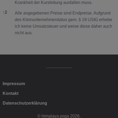
Krankheit der Kursleitung ausfallen muss.
↑
2
Alle angegebenen Preise sind Endpreise. Aufgrund
des Kleinunternehmerstatus gem. § 19 UStG erhebe
ich keine Umsatzsteuer und weise diese daher auch
nicht aus.
Impressum
Kontakt
Datenschutzerklärung
© himalaya.yoga 2026.