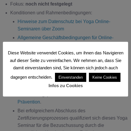
Fokus:
noch nicht festgelegt
Konditionen und Rahmenbedingungen:
Hinweise zum Datenschutz bei Yoga Online-
Seminaren über Zoom
Allgemeine Geschäftsbedingungen für Online-
Seminare, Widerrufsformular
Diese Website verwendet Cookies, um ihnen das Navigieren
Teilnahmevoraussetzungen / Gesundheitserklärung
auf dieser Seite zu vereinfachen. Wir nehmen an, dass Sie
Technische Voraussetzungen, Infos zur Nutzung von
damit einverstanden sind, Sie können sich jedoch auch
Zoom
dagegen entscheiden.
Einverstanden
Keine Cookies
Bezuschussung:
Infos zu Cookies
Dieser Kurs befindet sich aktuell im
Zertifizierungsprozess bei der
Zentralen Prüfstelle
Prävention
.
Bei erfolgreichem Abschluss des
Zertifizierungsprozesses qualifiziert sich dieses Yoga
Seminar für die Bezuschussung durch die