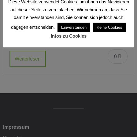
Geschützt: Aufrichtung Becken
Diese Website verwendet Cookies, um ihnen das Navigieren
auf dieser Seite zu vereinfachen. Wir nehmen an, dass Sie
6. AUGUST 2021
USHA
MEDICAL YOGA
damit einverstanden sind, Sie können sich jedoch auch
dagegen entscheiden.
Einverstanden
Keine Cookies
Es gibt keinen Textauszug, da dies ein geschützter
Infos zu Cookies
Beitrag ist.
0
Weiterlesen
Impressum