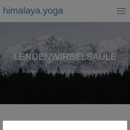
himalaya.yoga
LENDENWIRBELSÄULE
Home
Geschützt: Aufrichtung Becken